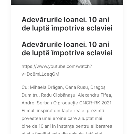
Adevărurile Ioanei. 10 ani
de luptă împotriva sclaviei
Adevărurile Ioanei. 10 ani
de luptă împotriva sclaviei
https://www.youtube.com/watch?
v=Do8mLLdeqGM
Cu: Mihaela Drăgan, Oana Rusu, Dragoș
Dumitru, Radu Ciobănașu, Alexandru Fifea,
Andrei Șerban O producție CNCR-RK 2021
Filmul, inspirat din fapte reale, prezintă
povestea unei eroine care a luptat mai
bine de 10 ani în instanțe pentru eliberarea
ei și a familiei sale din sclavie. Iată aici