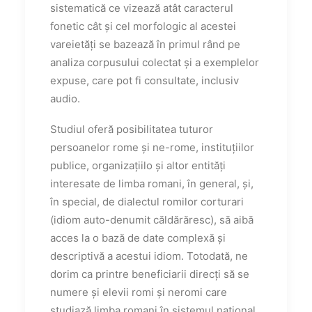
sistematică ce vizează atât caracterul
fonetic cât și cel morfologic al acestei
vareietăți se bazează în primul rând pe
analiza corpusului colectat și a exemplelor
expuse, care pot fi consultate, inclusiv
audio.
Studiul oferă posibilitatea tuturor
persoanelor rome și ne-rome, instituțiilor
publice, organizațiilo și altor entități
interesate de limba romani, în general, și,
în special, de dialectul romilor corturari
(idiom auto-denumit căldărăresc), să aibă
acces la o bază de date complexă și
descriptivă a acestui idiom. Totodată, ne
dorim ca printre beneficiarii direcți să se
numere și elevii romi și neromi care
studiază limba romani în sistemul național