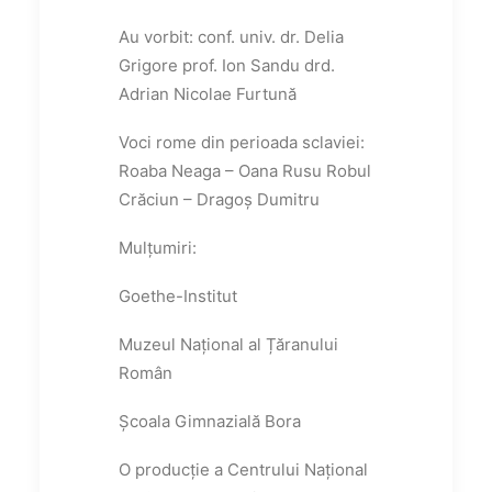
Au vorbit: conf. univ. dr. Delia
Grigore prof. Ion Sandu drd.
Adrian Nicolae Furtună
Voci rome din perioada sclaviei:
Roaba Neaga – Oana Rusu Robul
Crăciun – Dragoș Dumitru
Mulțumiri:
Goethe-Institut
Muzeul Național al Țăranului
Român
Școala Gimnazială Bora
O producție a Centrului Național