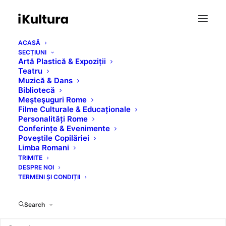
ACASĂ
SECȚIUNI
Artă Plastică & Expoziții
Teatru
Muzică & Dans
Bibliotecă
Meşteşuguri Rome
Filme Culturale & Educaționale
Personalități Rome
Conferințe & Evenimente
Poveștile Copilăriei
Limba Romani
CNCR
TRIMITE
DESPRE NOI
TERMENI ȘI CONDIȚII
Search