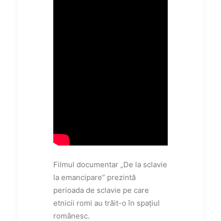
Filmul documentar „De la sclavie
la emancipare” prezintă
perioada de sclavie pe care
etnicii romi au trăit-o în spațiul
românesc.