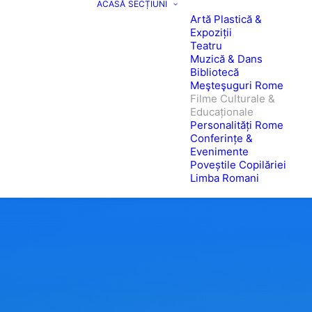
ACASĂ
SECȚIUNI
Artă Plastică &
Expoziții
Teatru
Muzică & Dans
Bibliotecă
Meşteşuguri Rome
Filme Culturale &
Educaționale
Personalități Rome
Conferințe &
Evenimente
Poveștile Copilăriei
Limba Romani