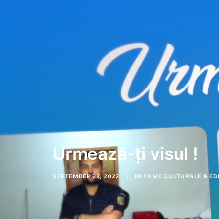
Urmează-ți visul !
SEPTEMBER 22, 2022
|
IN
FILME CULTURALE & ED