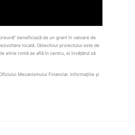
preună” beneficiază de un grant în valoare de
ezvoltare locală. Obiectivul proiectului este de
 de etnie romă se află în centru, ei învățând să
ficiului Mecanismului Financiar. Informațiile și