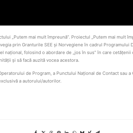
iectului „Putem mai mult împreună”. Proiectul „Putem mai mult îm
rvegia prin Granturile SEE și Norvegiene în cadrul Programului D
el național, folosind o abordare de „jos în sus” în care cetățenii
tății și să facă auzită vocea acestora.
 Operatorului de Program, a Punctului Național de Contact sau a O
xclusivă a autorului/autorilor.