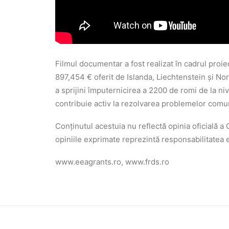
Filmul documentar a fost realizat în cadrul pro
897,454 € oferit de Islanda, Liechtenstein și No
a sprijini împuternicirea a 2200 de romi de la niv
contribuie activ la rezolvarea problemelor comuni
Conținutul acestuia nu reflectă opinia oficială a
opiniile exprimate reprezintă responsabilitatea e
www.eeagrants.ro, www.frds.ro