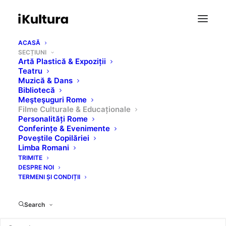
ACASĂ
SECȚIUNI
Artă Plastică & Expoziții
Teatru
Muzică & Dans
Bibliotecă
Filme Culturale &
Meşteşuguri Rome
Filme Culturale & Educaționale
Educaționale
Personalități Rome
Conferințe & Evenimente
Poveștile Copilăriei
Limba Romani
TRIMITE
DESPRE NOI
TERMENI ȘI CONDIȚII
Search