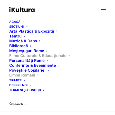
ACASĂ
SECȚIUNI
Artă Plastică & Expoziții
Teatru
Muzică & Dans
Ghid „Jeanes
Bibliotecă
Meşteşuguri Rome
Romanes?” - Lectia 21
Filme Culturale & Educaționale
Personalități Rome
„La sfarsit de
Conferințe & Evenimente
Poveștile Copilăriei
saptamana”
Limba Romani
TRIMITE
DESPRE NOI
AUGUST 31, 2019
|
IN
FILME CULTURALE & EDUCAȚIONALE
,
LIMBA
TERMENI ȘI CONDIȚII
ROMANI
Search