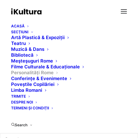
ACASĂ
SECȚIUNI
Artă Plastică & Expoziții
Teatru
Muzică & Dans
Bibliotecă
Meşteşuguri Rome
Filme Culturale & Educaționale
Ion Voicu
Personalități Rome
Conferințe & Evenimente
Poveștile Copilăriei
Limba Romani
MARCH 12, 2019
|
IN
PERSONALITĂȚI ROME
TRIMITE
DESPRE NOI
TERMENI ȘI CONDIȚII
Search