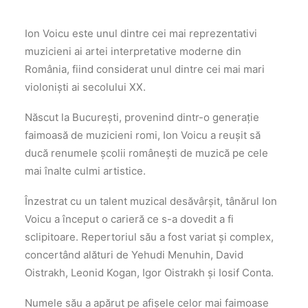
Ion Voicu este unul dintre cei mai reprezentativi
muzicieni ai artei interpretative moderne din
România, fiind considerat unul dintre cei mai mari
violoniști ai secolului XX.
Născut la București, provenind dintr-o generație
faimoasă de muzicieni romi, Ion Voicu a reușit să
ducă renumele școlii românești de muzică pe cele
mai înalte culmi artistice.
Înzestrat cu un talent muzical desăvârșit, tânărul Ion
Voicu a început o carieră ce s-a dovedit a fi
sclipitoare. Repertoriul său a fost variat și complex,
concertând alături de Yehudi Menuhin, David
Oistrakh, Leonid Kogan, Igor Oistrakh și Iosif Conta.
Numele său a apărut pe afișele celor mai faimoase