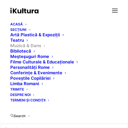
ACASĂ
SECȚIUNI
Artă Plastică & Expoziții
Teatru
Muzică & Dans
Bibliotecă
Concert The Zuralia
Meşteşuguri Rome
Filme Culturale & Educaționale
Orchestra - Podurile
Personalități Rome
Conferințe & Evenimente
Poveștile Copilăriei
Tolerantei 2016
Limba Romani
TRIMITE
DESPRE NOI
OCTOBER 28, 2019
|
IN
MUZICĂ & DANS
TERMENI ȘI CONDIȚII
Search