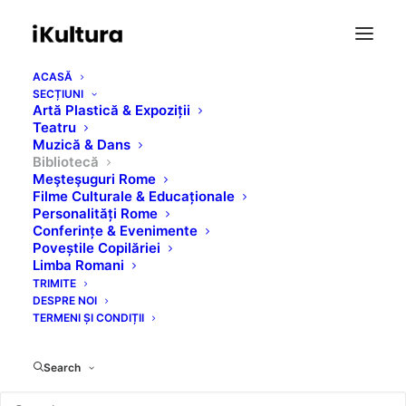
ACASĂ
SECȚIUNI
Artă Plastică & Expoziții
Teatru
Muzică & Dans
Bibliotecă
Meşteşuguri Rome
Filme Culturale & Educaționale
Tiganomahia
Personalități Rome
Conferințe & Evenimente
Poveștile Copilăriei
Limba Romani
FEBRUARY 2, 2021
|
IN
BIBLIOTECĂ
TRIMITE
DESPRE NOI
TERMENI ȘI CONDIȚII
Search