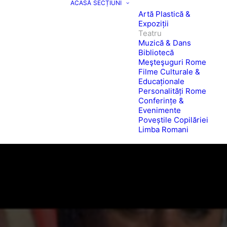
ACASĂ
SECȚIUNI
Artă Plastică &
Expoziții
Teatru
Muzică & Dans
Bibliotecă
Meşteşuguri Rome
Filme Culturale &
Educaționale
Personalități Rome
Conferințe &
Evenimente
Poveștile Copilăriei
Limba Romani