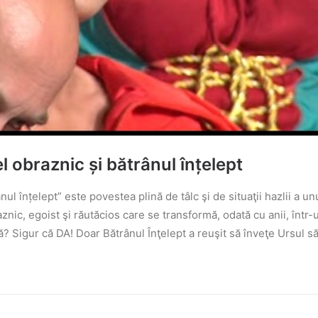
l obraznic și bătrânul înțelept
nul înțelept” este povestea plină de tâlc şi de situaţii hazlii a u
aznic, egoist şi răutăcios care se transformă, odată cu anii, înt
ă? Sigur că DA! Doar Bătrânul Înţelept a reuşit să înveţe Ursul să