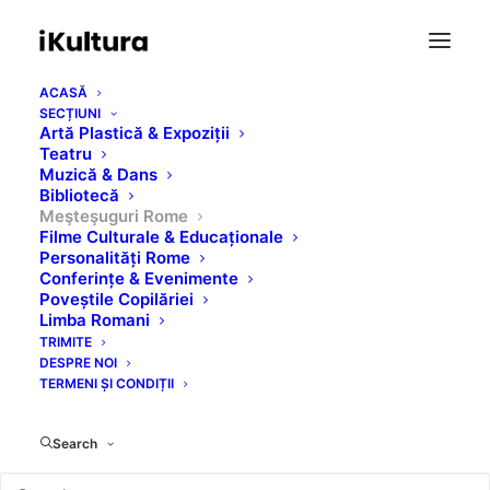
ACASĂ
SECȚIUNI
Artă Plastică & Expoziții
Teatru
Muzică & Dans
Bibliotecă
Meşteşuguri Rome
Târg Piața
Filme Culturale & Educaționale
Personalități Rome
Conferințe & Evenimente
Universității
Poveștile Copilăriei
Limba Romani
TRIMITE
AUGUST 31, 2019
|
IN
MEŞTEŞUGURI ROME
DESPRE NOI
TERMENI ȘI CONDIȚII
Search