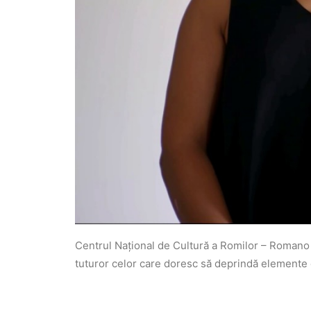
Centrul Național de Cultură a Romilor – Romano
tuturor celor care doresc să deprindă elemente d