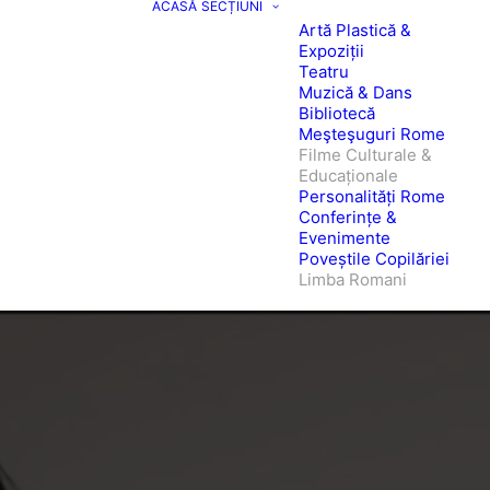
ACASĂ
SECȚIUNI
Artă Plastică &
Expoziții
Teatru
Muzică & Dans
Bibliotecă
Meşteşuguri Rome
Filme Culturale &
Educaționale
Personalități Rome
Conferințe &
Evenimente
Poveștile Copilăriei
Limba Romani