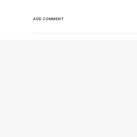
ADD COMMENT
Name
*
Save my name, email, and website in this browse