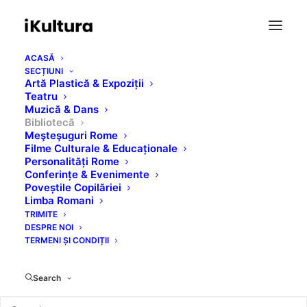
ACASĂ
SECȚIUNI
Artă Plastică & Expoziții
Teatru
Muzică & Dans
Bibliotecă
Meşteşuguri Rome
Filme Culturale & Educaționale
Rromano Hamos
Personalități Rome
Conferințe & Evenimente
Poveștile Copilăriei
Limba Romani
DECEMBER 1, 2018
|
IN
BIBLIOTECĂ
TRIMITE
DESPRE NOI
TERMENI ȘI CONDIȚII
Search